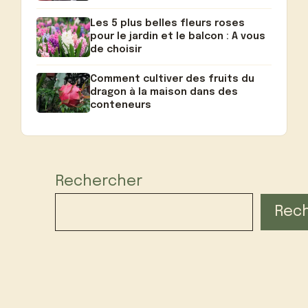
Les 5 plus belles fleurs roses
pour le jardin et le balcon : A vous
de choisir
Comment cultiver des fruits du
dragon à la maison dans des
conteneurs
Rechercher
Rec