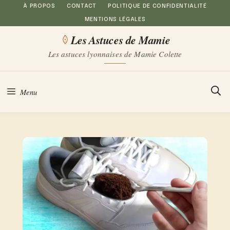
Aller
À PROPOS
CONTACT
POLITIQUE DE CONFIDENTIALITÉ
MENTIONS LÉGALES
au
Les Astuces de Mamie
contenu
Les astuces lyonnaises de Mamie Colette
Menu