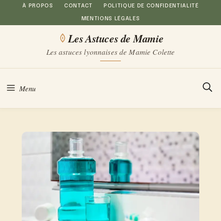
Aller
À PROPOS
CONTACT
POLITIQUE DE CONFIDENTIALITÉ
MENTIONS LÉGALES
au
Les Astuces de Mamie
contenu
Les astuces lyonnaises de Mamie Colette
Menu