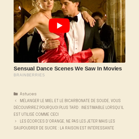
Catégories
Astuces
MÉLANGER LE MIEL ET LE BICARBONATE DE SOUDE, VOUS
DÉCOUVRIREZ POURQUOI PLUS TARD : INESTIMABLE LORSQU’IL
EST UTILISÉ COMME CECI
LES ÉCORCES D’ORANGE, NE PAS LES JETER MAIS LES
SAUPOUDRER DE SUCRE : LA RAISON EST INTÉRESSANTE