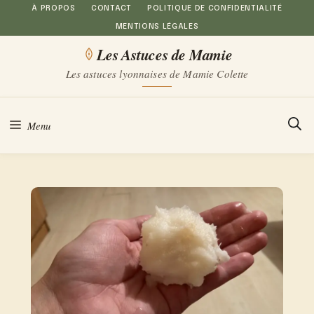
Aller
À PROPOS
CONTACT
POLITIQUE DE CONFIDENTIALITÉ
MENTIONS LÉGALES
au
Les Astuces de Mamie
contenu
Les astuces lyonnaises de Mamie Colette
Menu