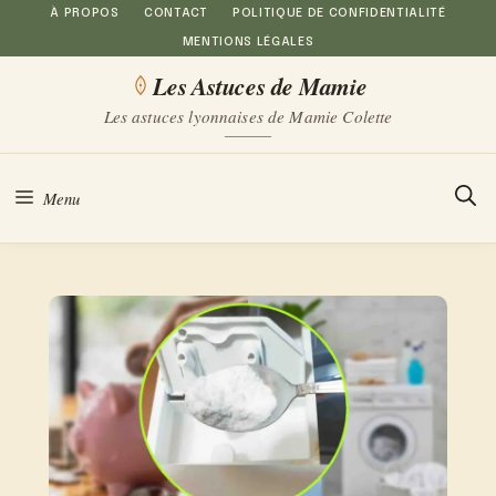
Aller
À PROPOS
CONTACT
POLITIQUE DE CONFIDENTIALITÉ
MENTIONS LÉGALES
au
Les Astuces de Mamie
contenu
Les astuces lyonnaises de Mamie Colette
Menu