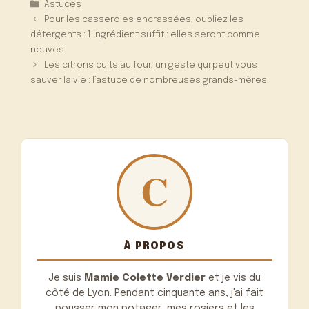
Catégories
Astuces
Pour les casseroles encrassées, oubliez les
détergents : 1 ingrédient suffit : elles seront comme
neuves.
Les citrons cuits au four, un geste qui peut vous
sauver la vie : l’astuce de nombreuses grands-mères.
À PROPOS
Je suis
Mamie Colette Verdier
et je vis du
côté de Lyon. Pendant cinquante ans, j'ai fait
pousser mon potager, mes rosiers et les