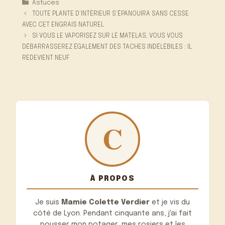
Catégories
Astuces
TOUTE PLANTE D’INTÉRIEUR S’ÉPANOUIRA SANS CESSE
AVEC CET ENGRAIS NATUREL
SI VOUS LE VAPORISEZ SUR LE MATELAS, VOUS VOUS
DÉBARRASSEREZ ÉGALEMENT DES TACHES INDÉLÉBILES : IL
REDEVIENT NEUF
À PROPOS
Je suis
Mamie Colette Verdier
et je vis du
côté de Lyon. Pendant cinquante ans, j'ai fait
pousser mon potager, mes rosiers et les