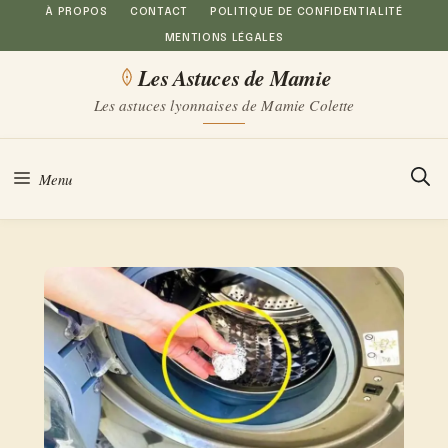
Aller
À PROPOS
CONTACT
POLITIQUE DE CONFIDENTIALITÉ
MENTIONS LÉGALES
au
Les Astuces de Mamie
contenu
Les astuces lyonnaises de Mamie Colette
Menu