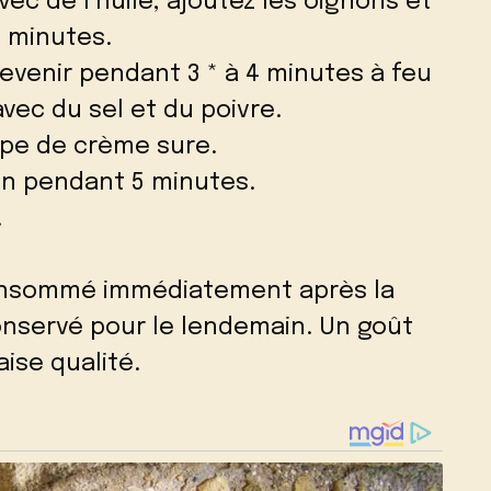
vec de l’huile, ajoutez les oignons et
4 minutes.
 revenir pendant 3 * à 4 minutes à feu
vec du sel et du poivre.
oupe de crème sure.
yen pendant 5 minutes.
.
consommé immédiatement après la
onservé pour le lendemain. Un goût
ise qualité.