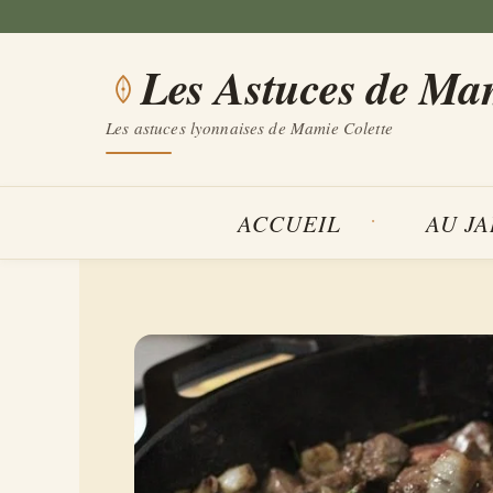
Aller
au
Les Astuces de Ma
contenu
Les astuces lyonnaises de Mamie Colette
ACCUEIL
AU J