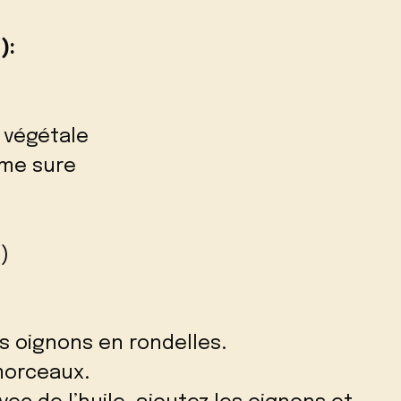
):
e végétale
ème sure
)
es oignons en rondelles.
 morceaux.