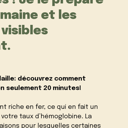
s ! Je le prépare
emaine et les
visibles
t.
laille: découvrez comment
en seulement 20 minutes!
t riche en fer, ce qui en fait un
votre taux d’hémoglobine. La
raisons pour lesquelles certaines