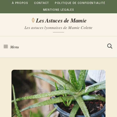
Aller
À PROPOS
CONTACT
POLITIQUE DE CONFIDENTIALITÉ
MENTIONS LÉGALES
au
Les Astuces de Mamie
contenu
Les astuces lyonnaises de Mamie Colette
Menu