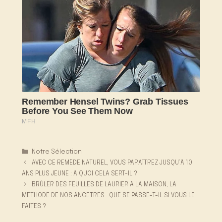
Catégories
Notre Sélection
AVEC CE REMÈDE NATUREL, VOUS PARAÎTREZ JUSQU’À 10
ANS PLUS JEUNE : À QUOI CELA SERT-IL ?
BRÛLER DES FEUILLES DE LAURIER À LA MAISON, LA
MÉTHODE DE NOS ANCÊTRES : QUE SE PASSE-T-IL SI VOUS LE
FAITES ?