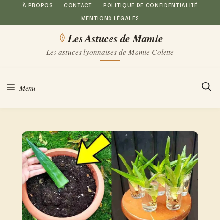
Aller
À PROPOS
CONTACT
POLITIQUE DE CONFIDENTIALITÉ
MENTIONS LÉGALES
au
Les Astuces de Mamie
contenu
Les astuces lyonnaises de Mamie Colette
Menu