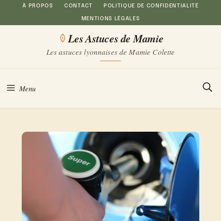
Aller
À PROPOS
CONTACT
POLITIQUE DE CONFIDENTIALITÉ
MENTIONS LÉGALES
au
Les Astuces de Mamie
contenu
Les astuces lyonnaises de Mamie Colette
Menu