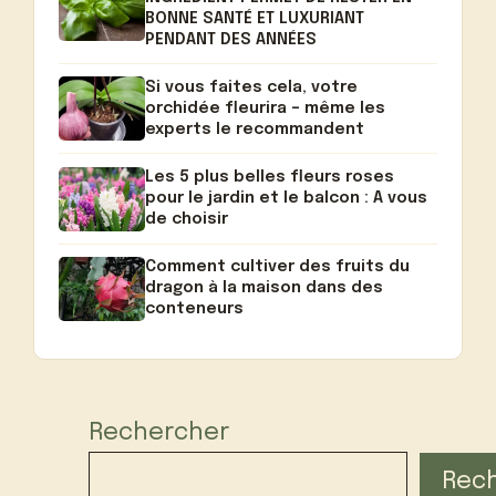
BONNE SANTÉ ET LUXURIANT
PENDANT DES ANNÉES
Si vous faites cela, votre
orchidée fleurira – même les
experts le recommandent
Les 5 plus belles fleurs roses
pour le jardin et le balcon : A vous
de choisir
Comment cultiver des fruits du
dragon à la maison dans des
conteneurs
Rechercher
Rec