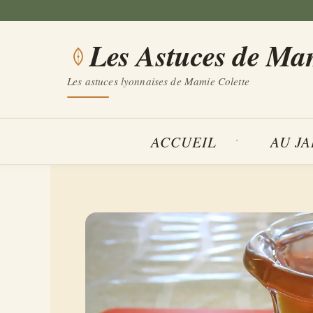
Aller
au
Les Astuces de Ma
contenu
Les astuces lyonnaises de Mamie Colette
ACCUEIL
AU J