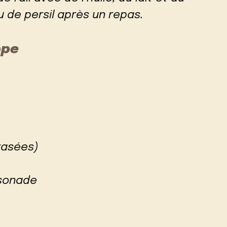
 de persil après un repas.
ppe
rasées)
ssonade