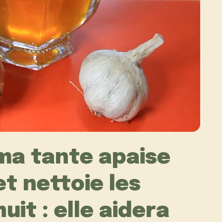
ma tante apaise
et nettoie les
it : elle aidera