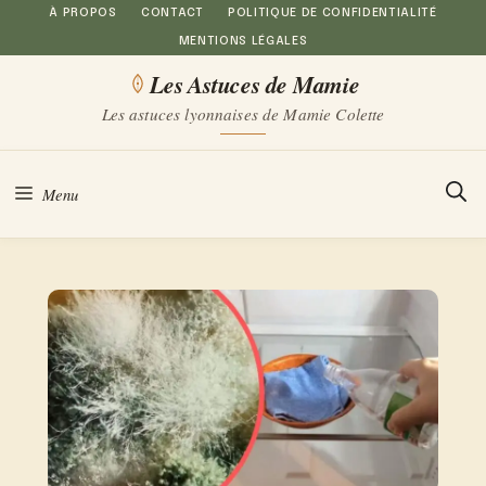
Aller
À PROPOS
CONTACT
POLITIQUE DE CONFIDENTIALITÉ
MENTIONS LÉGALES
au
Les Astuces de Mamie
contenu
Les astuces lyonnaises de Mamie Colette
Menu