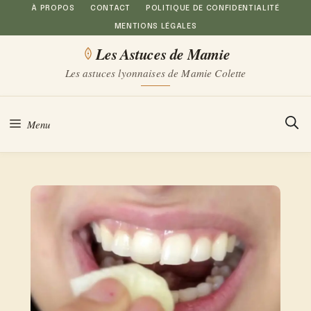
Aller
À PROPOS
CONTACT
POLITIQUE DE CONFIDENTIALITÉ
MENTIONS LÉGALES
au
Les Astuces de Mamie
contenu
Les astuces lyonnaises de Mamie Colette
Menu