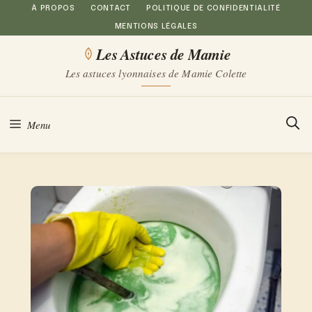
Aller
À PROPOS
CONTACT
POLITIQUE DE CONFIDENTIALITÉ
MENTIONS LÉGALES
au
Les Astuces de Mamie
contenu
Les astuces lyonnaises de Mamie Colette
Menu