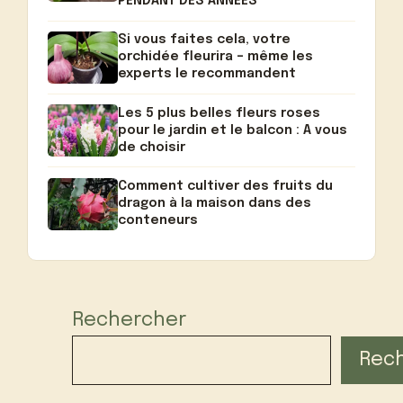
PENDANT DES ANNÉES
Si vous faites cela, votre
orchidée fleurira – même les
experts le recommandent
Les 5 plus belles fleurs roses
pour le jardin et le balcon : A vous
de choisir
Comment cultiver des fruits du
dragon à la maison dans des
conteneurs
Rechercher
Rec