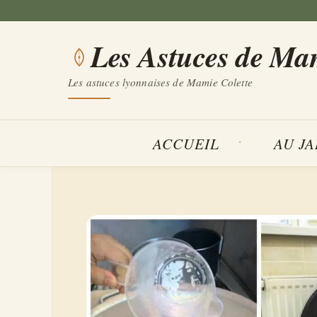
Aller
au
Les Astuces de Ma
contenu
Les astuces lyonnaises de Mamie Colette
ACCUEIL
AU J