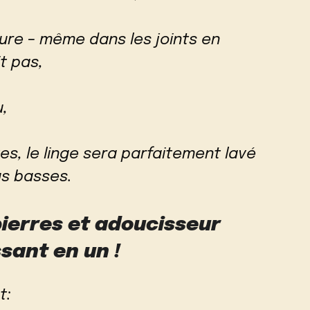
sure – même dans les joints en
t pas,
u,
tes, le linge sera parfaitement lavé
s basses.
ierres et adoucisseur
ssant en un !
t: