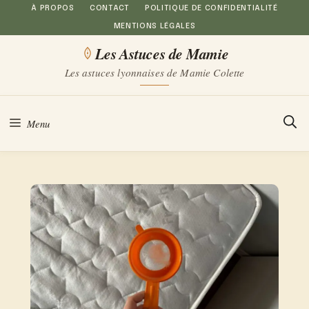
Aller
À PROPOS
CONTACT
POLITIQUE DE CONFIDENTIALITÉ
MENTIONS LÉGALES
au
Les Astuces de Mamie
contenu
Les astuces lyonnaises de Mamie Colette
Menu