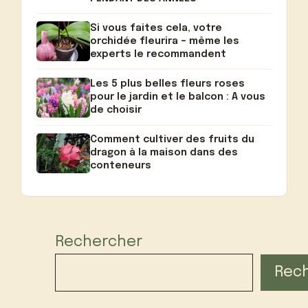
Si vous faites cela, votre
orchidée fleurira – même les
experts le recommandent
Les 5 plus belles fleurs roses
pour le jardin et le balcon : A vous
de choisir
Comment cultiver des fruits du
dragon à la maison dans des
conteneurs
Rechercher
Rec