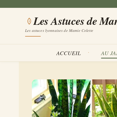
Aller
au
Les Astuces de Ma
contenu
Les astuces lyonnaises de Mamie Colette
ACCUEIL
AU J