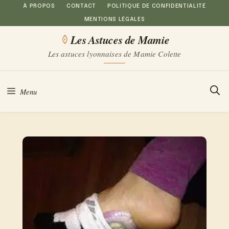
Aller
À PROPOS
CONTACT
POLITIQUE DE CONFIDENTIALITÉ
MENTIONS LÉGALES
au
Les Astuces de Mamie
contenu
Les astuces lyonnaises de Mamie Colette
Menu