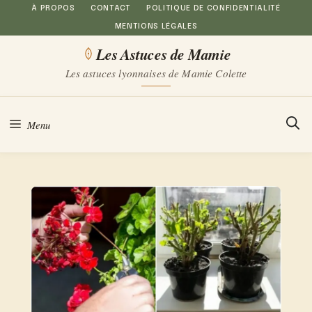
Aller
À PROPOS
CONTACT
POLITIQUE DE CONFIDENTIALITÉ
MENTIONS LÉGALES
au
Les Astuces de Mamie
contenu
Les astuces lyonnaises de Mamie Colette
Menu