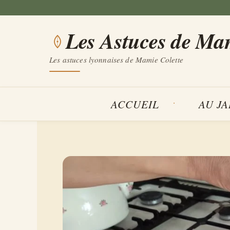
Aller
au
Les Astuces de Ma
contenu
Les astuces lyonnaises de Mamie Colette
ACCUEIL
AU J