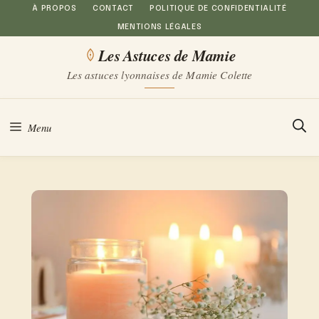
Aller
À PROPOS
CONTACT
POLITIQUE DE CONFIDENTIALITÉ
MENTIONS LÉGALES
au
Les Astuces de Mamie
contenu
Les astuces lyonnaises de Mamie Colette
Menu