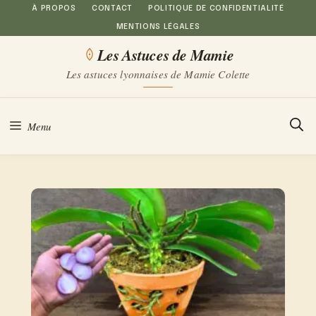
Aller
À PROPOS
CONTACT
POLITIQUE DE CONFIDENTIALITÉ
MENTIONS LÉGALES
au
Les Astuces de Mamie
contenu
Les astuces lyonnaises de Mamie Colette
Menu