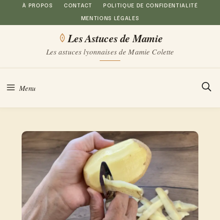
Aller
À PROPOS
CONTACT
POLITIQUE DE CONFIDENTIALITÉ
MENTIONS LÉGALES
au
Les Astuces de Mamie
contenu
Les astuces lyonnaises de Mamie Colette
Menu