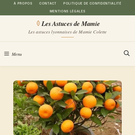
Aller
À PROPOS
CONTACT
POLITIQUE DE CONFIDENTIALITÉ
MENTIONS LÉGALES
au
Les Astuces de Mamie
contenu
Les astuces lyonnaises de Mamie Colette
Menu