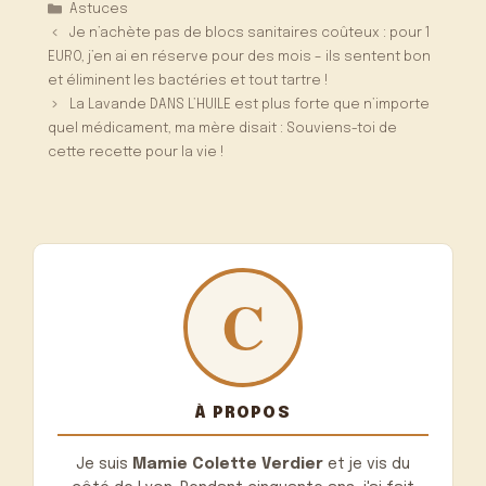
Catégories
Astuces
Je n’achète pas de blocs sanitaires coûteux : pour 1
EURO, j’en ai en réserve pour des mois – ils sentent bon
et éliminent les bactéries et tout tartre !
La Lavande DANS L’HUILE est plus forte que n’importe
quel médicament, ma mère disait : Souviens-toi de
cette recette pour la vie !
À PROPOS
Je suis
Mamie Colette Verdier
et je vis du