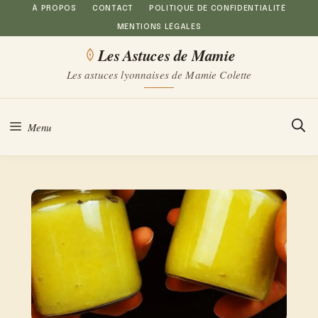
Aller
À PROPOS
CONTACT
POLITIQUE DE CONFIDENTIALITÉ
MENTIONS LÉGALES
au
Les Astuces de Mamie
contenu
Les astuces lyonnaises de Mamie Colette
Menu