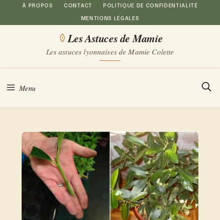
Aller
À PROPOS
CONTACT
POLITIQUE DE CONFIDENTIALITÉ
MENTIONS LÉGALES
au
Les Astuces de Mamie
contenu
Les astuces lyonnaises de Mamie Colette
Menu