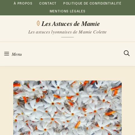
Aller
À PROPOS
CONTACT
POLITIQUE DE CONFIDENTIALITÉ
MENTIONS LÉGALES
au
Les Astuces de Mamie
contenu
Les astuces lyonnaises de Mamie Colette
Menu