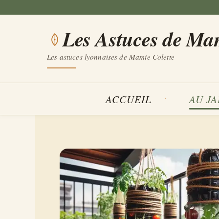
Aller
au
Les Astuces de Ma
contenu
Les astuces lyonnaises de Mamie Colette
ACCUEIL
AU J