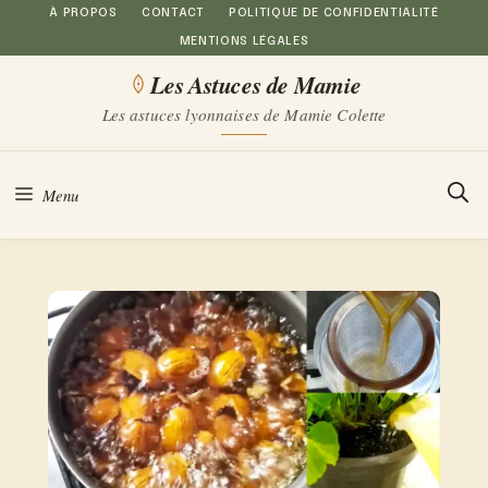
Aller
À PROPOS
CONTACT
POLITIQUE DE CONFIDENTIALITÉ
MENTIONS LÉGALES
au
Les Astuces de Mamie
contenu
Les astuces lyonnaises de Mamie Colette
Menu