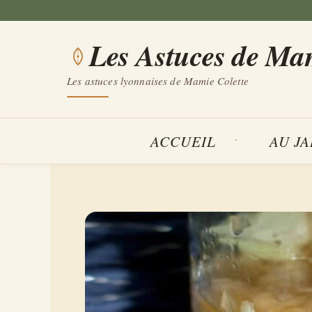
Aller
au
Les Astuces de Ma
contenu
Les astuces lyonnaises de Mamie Colette
ACCUEIL
AU J