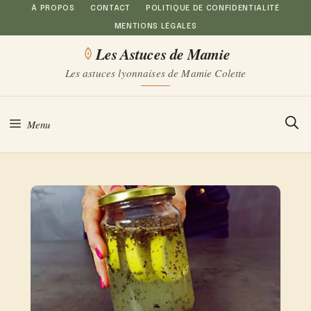
Aller
À PROPOS
CONTACT
POLITIQUE DE CONFIDENTIALITÉ
MENTIONS LÉGALES
au
Les Astuces de Mamie
contenu
Les astuces lyonnaises de Mamie Colette
Menu