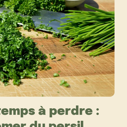
 temps à perdre :
mer du persil