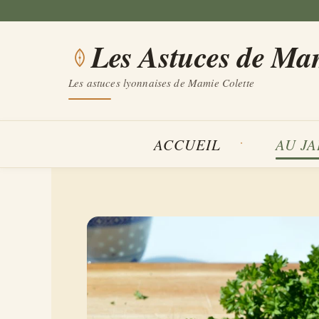
Aller
au
Les Astuces de Ma
contenu
Les astuces lyonnaises de Mamie Colette
ACCUEIL
AU J