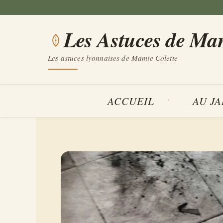
Aller
au
Les Astuces de Ma
contenu
Les astuces lyonnaises de Mamie Colette
ACCUEIL
AU J