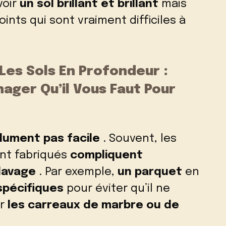
voir
un sol brillant et brillant
mais
joints
qui sont vraiment difficiles à
r Les Sols En Profondeur :
ager Qu’il Vous Faut Pour
olument pas facile
. Souvent, les
ont fabriqués
compliquent
lavage
. Par exemple,
un parquet
en
spécifiques
pour éviter qu’il ne
ur
les carreaux de marbre ou de