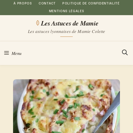
Aller
À PROPOS
CONTACT
POLITIQUE DE CONFIDENTIALITÉ
MENTIONS LÉGALES
au
Les Astuces de Mamie
contenu
Les astuces lyonnaises de Mamie Colette
Menu