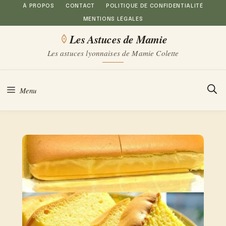
Aller
À PROPOS
CONTACT
POLITIQUE DE CONFIDENTIALITÉ
MENTIONS LÉGALES
au
Les Astuces de Mamie
contenu
Les astuces lyonnaises de Mamie Colette
Menu