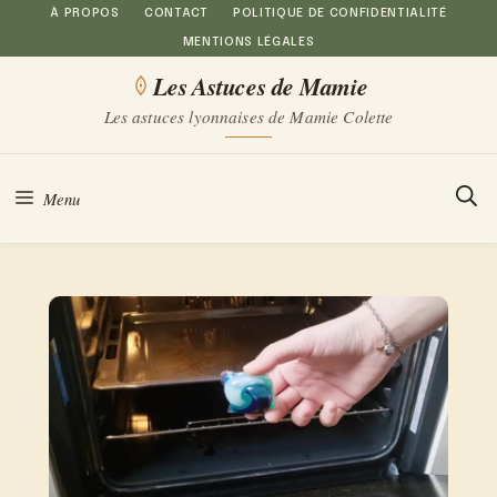
Aller
À PROPOS
CONTACT
POLITIQUE DE CONFIDENTIALITÉ
MENTIONS LÉGALES
au
Les Astuces de Mamie
contenu
Les astuces lyonnaises de Mamie Colette
Menu