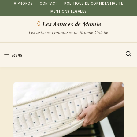
Aller
À PROPOS
CONTACT
POLITIQUE DE CONFIDENTIALITÉ
MENTIONS LÉGALES
au
Les Astuces de Mamie
contenu
Les astuces lyonnaises de Mamie Colette
Menu