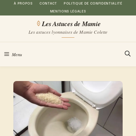
Aller
À PROPOS
CONTACT
POLITIQUE DE CONFIDENTIALITÉ
MENTIONS LÉGALES
au
Les Astuces de Mamie
contenu
Les astuces lyonnaises de Mamie Colette
Menu