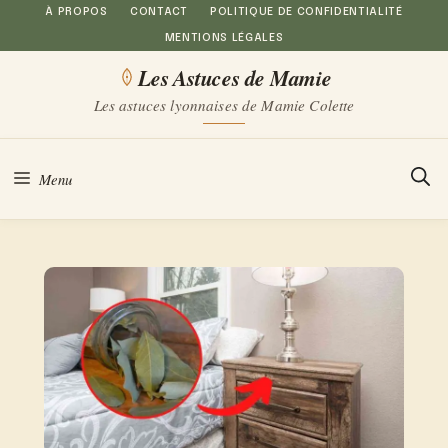
Aller
À PROPOS
CONTACT
POLITIQUE DE CONFIDENTIALITÉ
MENTIONS LÉGALES
au
Les Astuces de Mamie
contenu
Les astuces lyonnaises de Mamie Colette
Menu