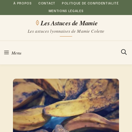
Aller
À PROPOS
CONTACT
POLITIQUE DE CONFIDENTIALITÉ
MENTIONS LÉGALES
au
Les Astuces de Mamie
contenu
Les astuces lyonnaises de Mamie Colette
Menu