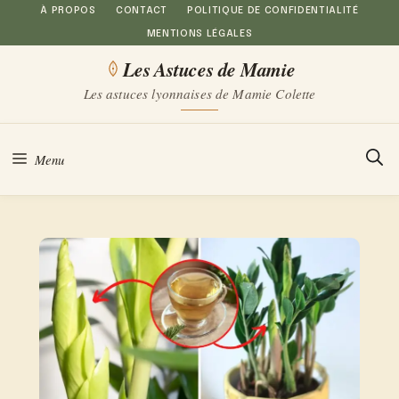
Aller
À PROPOS
CONTACT
POLITIQUE DE CONFIDENTIALITÉ
MENTIONS LÉGALES
au
Les Astuces de Mamie
contenu
Les astuces lyonnaises de Mamie Colette
Menu