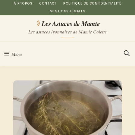
Aller
À PROPOS
CONTACT
POLITIQUE DE CONFIDENTIALITÉ
MENTIONS LÉGALES
au
Les Astuces de Mamie
contenu
Les astuces lyonnaises de Mamie Colette
Menu