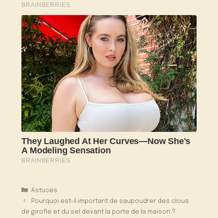
Catégories
Astuces
Pourquoi est-il important de saupoudrer des clous
de girofle et du sel devant la porte de la maison ?