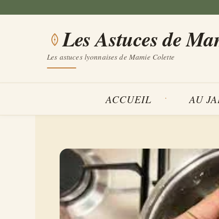
Aller
au
Les Astuces de Ma
contenu
Les astuces lyonnaises de Mamie Colette
ACCUEIL
AU J