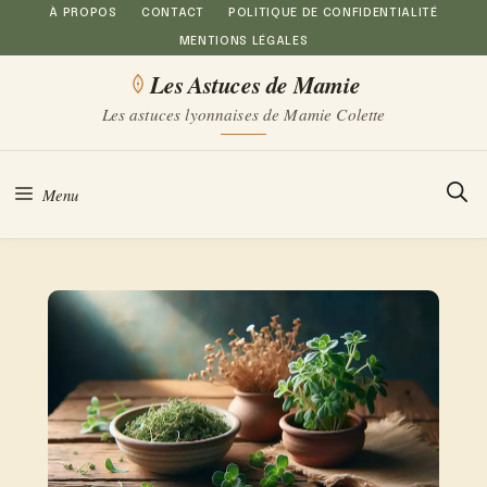
Aller
À PROPOS
CONTACT
POLITIQUE DE CONFIDENTIALITÉ
MENTIONS LÉGALES
au
Les Astuces de Mamie
contenu
Les astuces lyonnaises de Mamie Colette
Menu