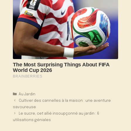
Catégories
Au Jardin
Cultiver des cannelles à la maison : une aventure
savoureuse
Le sucre, cet allié insoupçonné au jardin : 6
utilisations géniales