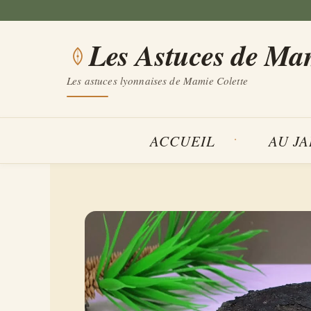
Aller
au
Les Astuces de Ma
contenu
Les astuces lyonnaises de Mamie Colette
ACCUEIL
AU J