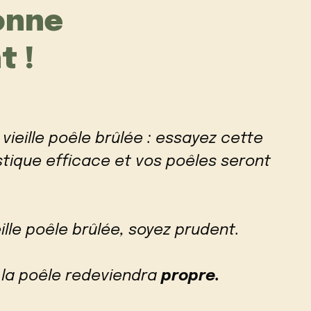
ionne
 !
vieille poêle brûlée : essayez cette
ique efficace et vos poêles seront
ille poêle brûlée, soyez prudent.
 la poêle redeviendra
propre.