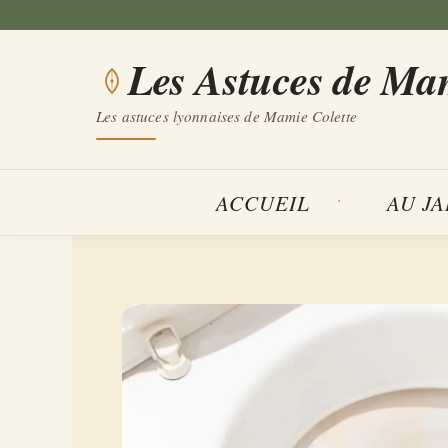
Aller
au
Les Astuces de Ma
contenu
Les astuces lyonnaises de Mamie Colette
ACCUEIL
AU J