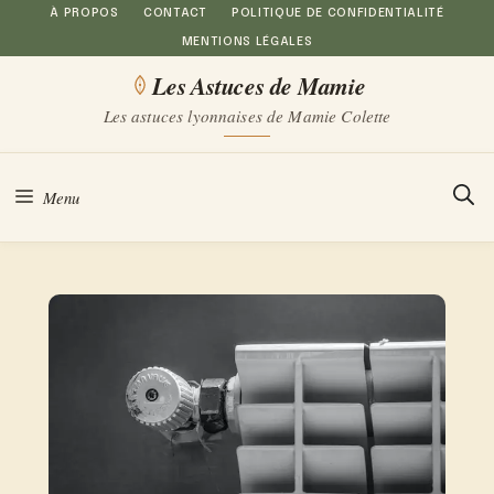
Aller
À PROPOS
CONTACT
POLITIQUE DE CONFIDENTIALITÉ
MENTIONS LÉGALES
au
Les Astuces de Mamie
contenu
Les astuces lyonnaises de Mamie Colette
Menu