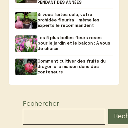
PENDANT DES ANNÉES
Si vous faites cela, votre
orchidée fleurira – même les
experts le recommandent
Les 5 plus belles fleurs roses
pour le jardin et le balcon : A vous
de choisir
Comment cultiver des fruits du
dragon à la maison dans des
conteneurs
Rechercher
Rec