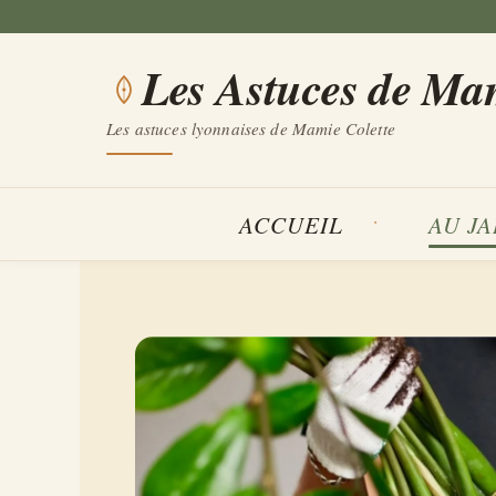
Aller
au
Les Astuces de Ma
contenu
Les astuces lyonnaises de Mamie Colette
ACCUEIL
AU J