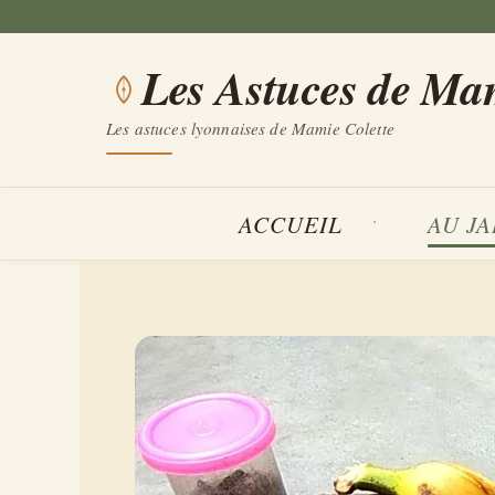
Aller
au
Les Astuces de Ma
contenu
Les astuces lyonnaises de Mamie Colette
ACCUEIL
AU J