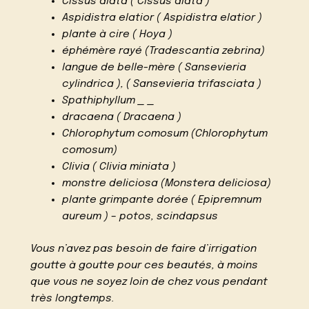
Cissus alata ( Cissus alata )
Aspidistra elatior ( Aspidistra elatior )
plante à cire ( Hoya )
éphémère rayé (Tradescantia zebrina)
langue de belle-mère ( Sansevieria
cylindrica ), ( Sansevieria trifasciata )
Spathiphyllum _ _
dracaena ( Dracaena )
Chlorophytum comosum (Chlorophytum
comosum)
Clivia ( Clivia miniata )
monstre deliciosa (Monstera deliciosa)
plante grimpante dorée ( Epipremnum
aureum ) – potos, scindapsus
Vous n’avez pas besoin de faire d’irrigation
goutte à goutte pour ces beautés, à moins
que vous ne soyez loin de chez vous pendant
très longtemps.