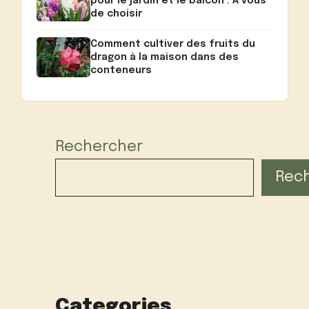
pour le jardin et le balcon : A vous
de choisir
Comment cultiver des fruits du
dragon à la maison dans des
conteneurs
Rechercher
Rec
Categories