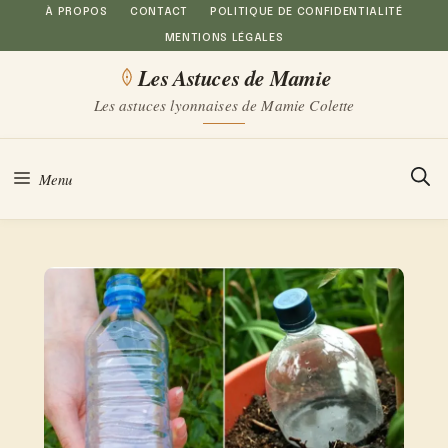
Aller
À PROPOS
CONTACT
POLITIQUE DE CONFIDENTIALITÉ
MENTIONS LÉGALES
au
Les Astuces de Mamie
contenu
Les astuces lyonnaises de Mamie Colette
Menu