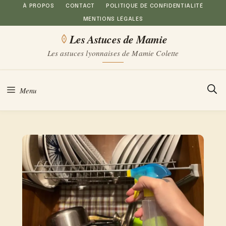
Aller
À PROPOS
CONTACT
POLITIQUE DE CONFIDENTIALITÉ
MENTIONS LÉGALES
au
Les Astuces de Mamie
contenu
Les astuces lyonnaises de Mamie Colette
Menu